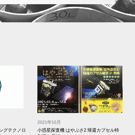
2021年10月
ングテクノロ
小惑星探査機 はやぶさ2 帰還カプセル特