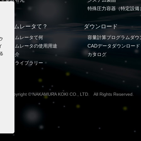
特殊圧力容器（特定設備
アキュムレータて？
ダウンロード
アキュムレータて何
容量計算プログラムダウ
ウ
イ
アキュムレータの使用用途
CADデータダウンロード
る
事例紹介
カタログ
ビデオライブラリー
Copyright © NAKAMURA KOKI CO., LTD. All Rights Reserved.