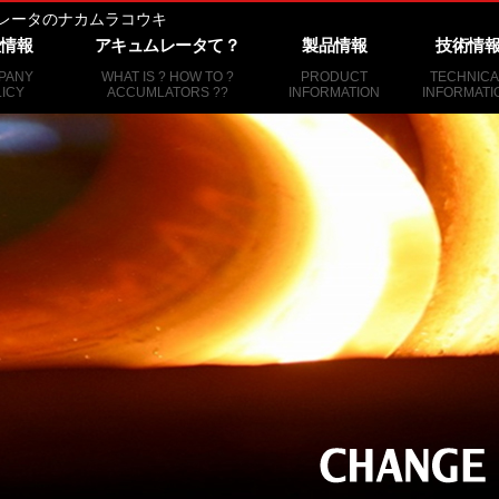
レータのナカムラコウキ
情報
アキュムレータて？
製品情報
技術情
PANY
WHAT IS ? HOW TO ?
PRODUCT
TECHNICA
ICY
ACCUMLATORS ??
INFORMATION
INFORMATI