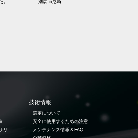
た。
別展 in尼崎
技術情報
選定について
タ
安全に使用するための注意
サリ
メンテナンス情報＆FAQ
企業資格