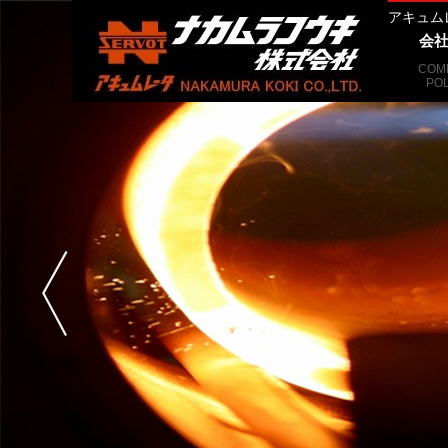
アキュム
会社
COM
POL